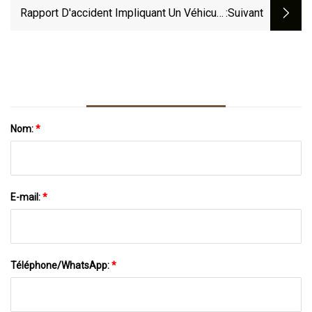
Rapport D'accident Impliquant Un Véhicule
:suivant
De Pompiers, Fountain Square Au Centre-
Ville
Nom:
*
E-mail:
*
Téléphone/WhatsApp:
*