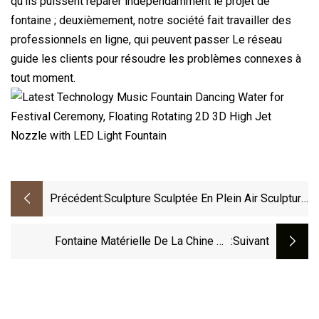
qu'ils puissent réparer indépendamment le projet de
fontaine ; deuxièmement, notre société fait travailler des
professionnels en ligne, qui peuvent passer Le réseau
guide les clients pour résoudre les problèmes connexes à
tout moment.
Précédent:
Sculpture Sculptée En Plein Air Sculpture
En Marbre De Pierre Blanche Fontaine
De Piscine D'eau Pour La Décoration De
Fontaine Matérielle De La Chine De
:suivant
Jardin (SY-F480)
L'exposition SS304 De L'eau Extérieure De
Conception Sèche De Plancher