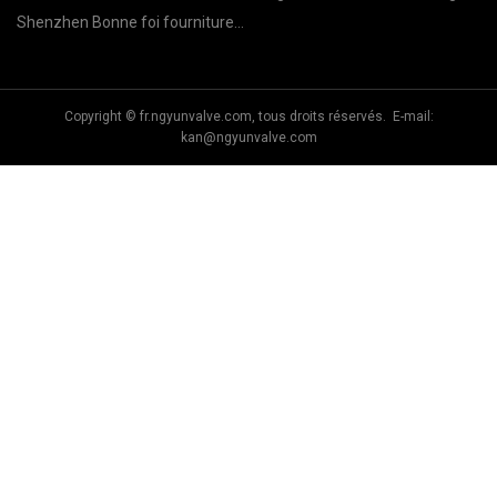
Technologie Co., Ltd.
Shenzhen Bonne foi fourniture
d'hôtel Cie, Ltd.
Copyright © fr.ngyunvalve.com, tous droits réservés. E-mail:
kan@ngyunvalve.com