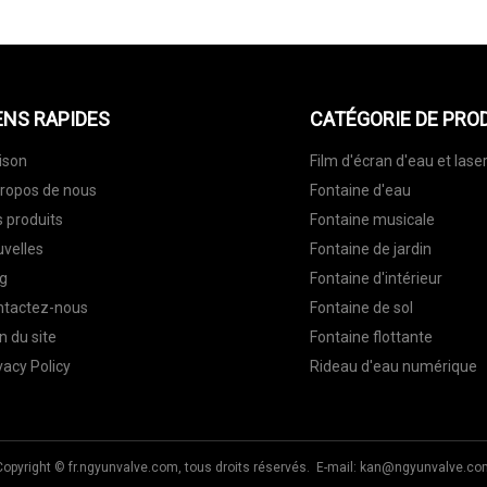
ENS RAPIDES
CATÉGORIE DE PRO
ison
Film d'écran d'eau et lase
ropos de nous
Fontaine d'eau
 produits
Fontaine musicale
velles
Fontaine de jardin
g
Fontaine d'intérieur
ntactez-nous
Fontaine de sol
n du site
Fontaine flottante
vacy Policy
Rideau d'eau numérique
Copyright © fr.ngyunvalve.com, tous droits réservés. E-mail:
kan@ngyunvalve.co