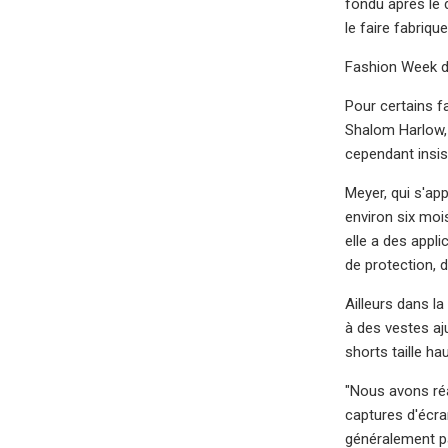
fondu après le d
le faire fabriq
Fashion Week de
Pour certains f
Shalom Harlow, 
cependant insis
Meyer, qui s'ap
environ six mois
elle a des appl
de protection, 
Ailleurs dans l
à des vestes aj
shorts taille h
"Nous avons réa
captures d'écran
généralement pa