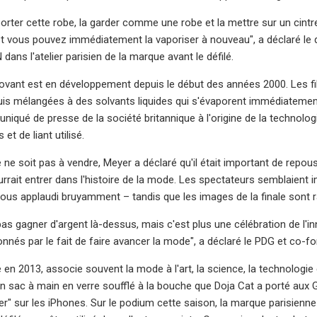
rter cette robe, la garder comme une robe et la mettre sur un cintre
 et vous pouvez immédiatement la vaporiser à nouveau", a déclaré le d
dans l'atelier parisien de la marque avant le défilé.
ovant est en développement depuis le début des années 2000. Les fi
uis mélangées à des solvants liquides qui s'évaporent immédiatement
iqué de presse de la société britannique à l'origine de la technolog
 et de liant utilisé.
 ne soit pas à vendre, Meyer a déclaré qu'il était important de repous
rait entrer dans l'histoire de la mode. Les spectateurs semblaient
tous applaudi bruyamment – ​​tandis que les images de la finale sont
pas gagner d'argent là-dessus, mais c'est plus une célébration de l
és par le fait de faire avancer la mode", a déclaré le PDG et co-fon
en 2013, associe souvent la mode à l'art, la science, la technologie e
n sac à main en verre soufflé à la bouche que Doja Cat a porté aux
ler" sur les iPhones. Sur le podium cette saison, la marque parisienn