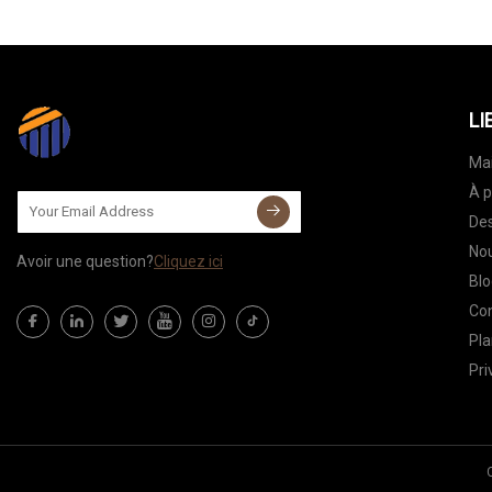
LI
Ma
À p
Des
Nou
Avoir une question?
Cliquez ici
Blo
Co
Pla
Pri