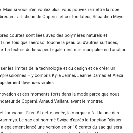
. Mais si vous n'en voulez plus, vous pouvez remettre la robe
irecteur artistique de Coperni. et co-fondateur, Sébastien Meyer,
bres courtes sont liées avec des polymères naturels et
 une fois que l'aérosol touche la peau ou d'autres surfaces,
ie. La texture du tissu peut également être manipulée en fonction
ser les limites de la technologie et du design et de créer un
 impressionnés – y compris Kylie Jenner, Jeanne Damas et Alexa
 rapidement devenues virales.
'innovation et des moments forts dans la mode parce que nous
dateur de Coperni, Arnaud Vaillant, avant le montrer.
t l'artisanat. Plus tôt cette année, la marque a fait la une des
 Grammys. Le sac est nommé Swipe d'après la fonction "glisser
e a également lancé une version en or 18 carats du sac qui sera