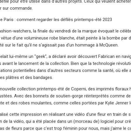
éfilé pour être utilisé dans d'autres projets. Ceux qui veulent acheter
uer sur commande.
 Paris : comment regarder les défilés printemps-été 2023
ashion-watchers, la finale du vendredi de la marque évoquait le cél
vêtue d'une volumineuse robe blanche, était peinte à la bombe par de
té sur le fait qu'il ne s'agissait pas d'un hommage à McQueen.
pelait lui-même un "geek", a déclaré avoir découvert Fabrican en navi
 avant le lancement de la collection. Bien que la technologie révoluti
ications potentielles dans d'autres secteurs comme la santé, où elle
des plâtres et des bandages.
a nouvelle collection printemps-été de Coperni, des imprimés florau
ustées. Avec des bonnets de soutien-gorge réinterprétés comme des
aute et des robes moulantes, comme celles portées par Kylie Jenner lo
lisé cette impression en réalisant une vidéo d'une fleur en train de 
 de la vidéo, qui a été placée dans un (morceau de) logiciel pour cré
s de fleurs parce que c'est trop féminin pour nous, mais j'aime le co