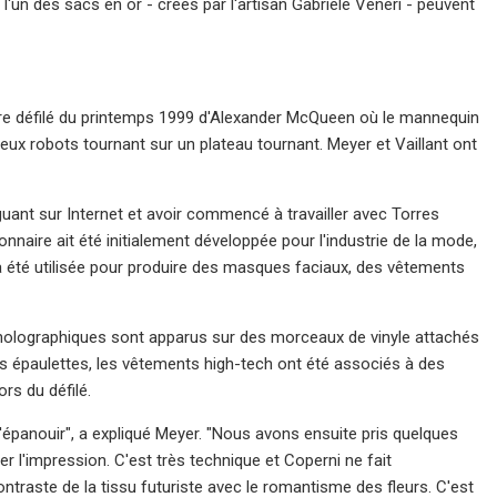
 l'un des sacs en or - créés par l'artisan Gabriele Veneri - peuvent
èbre défilé du printemps 1999 d'Alexander McQueen où le mannequin
ux robots tournant sur un plateau tournant. Meyer et Vaillant ont
guant sur Internet et avoir commencé à travailler avec Torres
onnaire ait été initialement développée pour l'industrie de la mode,
 a été utilisée pour produire des masques faciaux, des vêtements
x holographiques sont apparus sur des morceaux de vinyle attachés
 épaulettes, les vêtements high-tech ont été associés à des
rs du défilé.
s'épanouir", a expliqué Meyer. "Nous avons ensuite pris quelques
er l'impression. C'est très technique et Coperni ne fait
ntraste de la tissu futuriste avec le romantisme des fleurs. C'est