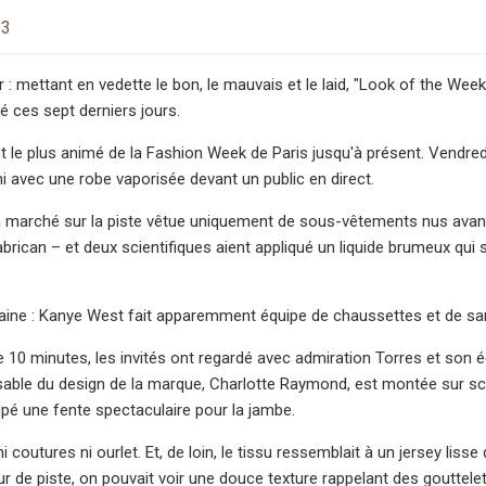
23
r : mettant en vedette le bon, le mauvais et le laid, "Look of the We
lé ces sept derniers jours.
 le plus animé de la Fashion Week de Paris jusqu'à présent. Vendredi 
i avec une robe vaporisée devant un public en direct.
marché sur la piste vêtue uniquement de sous-vêtements nus avant 
Fabrican – et deux scientifiques aient appliqué un liquide brumeux qu
aine : Kanye West fait apparemment équipe de chaussettes et de sa
 10 minutes, les invités ont regardé avec admiration Torres et son équ
sable du design de la marque, Charlotte Raymond, est montée sur scè
pé une fente spectaculaire pour la jambe.
ni coutures ni ourlet. Et, de loin, le tissu ressemblait à un jersey liss
ur de piste, on pouvait voir une douce texture rappelant des gouttelet