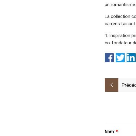
un romantisme
La collection c
carrées faisant
"L'inspiration p
co-fondateur de 
Précéd
Nom:
*